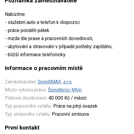
Poznámka zaměstnavatele
Nabízíme:
- služební auto a telefon k dispozici
- práce pondělí-pátek
- mzda dle praxe a pracovních dovedností,
- ubytování a stravování v případě potřeby zajištěno,
- bližší informace telefonicky
Informace o pracovním místě
Zaměstnavatel:
SpindlMAX, s.r.o.
Místo výkonu práce:
Špindlerův Mlýn
Platové ohodnocení:
40 000 Kč / měsíc
Typ pracovního vztahu:
Práce na plný úvazek
Typ smluvního vztahu:
Pracovní smlouva
První kontakt