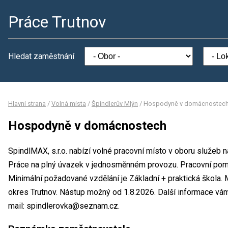
Práce Trutnov
Hledat zaměstnání
Hlavní strana
/
Volná místa
/
Špindlerův Mlýn
/
Hospodyně v domácnostec
Hospodyně v domácnostech
SpindlMAX, s.r.o. nabízí volné pracovní místo v oboru služeb
Práce na plný úvazek v jednosměnném provozu. Pracovní po
Minimální požadované vzdělání je Základní + praktická škola. M
okres Trutnov. Nástup možný od 1.8.2026. Další informace vám
mail: spindlerovka@seznam.cz.