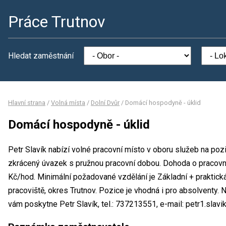
Práce Trutnov
Hledat zaměstnání
Hlavní strana
/
Volná místa
/
Dolní Dvůr
/
Domácí hospodyně - úklid
Domácí hospodyně - úklid
Petr Slavík nabízí volné pracovní místo v oboru služeb na poz
zkrácený úvazek s pružnou pracovní dobou. Dohoda o pracovn
Kč/hod. Minimální požadované vzdělání je Základní + praktická
pracoviště, okres Trutnov. Pozice je vhodná i pro absolventy.
vám poskytne Petr Slavík, tel.: 737213551, e-mail: petr1.slav