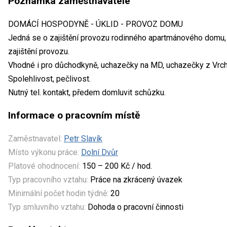
Poznámka zaměstnavatele
DOMÁCÍ HOSPODYNĚ - ÚKLID - PROVOZ DOMU
Jedná se o zajištění provozu rodinného apartmánového domu, ú
zajištění provozu.
Vhodné i pro důchodkyně, uchazečky na MD, uchazečky z Vrchla
Spolehlivost, pečlivost.
Nutný tel. kontakt, předem domluvit schůzku.
Informace o pracovním místě
Zaměstnavatel:
Petr Slavík
Místo výkonu práce:
Dolní Dvůr
Platové ohodnocení:
150 – 200 Kč / hod.
Typ pracovního vztahu:
Práce na zkrácený úvazek
Minimální počet hodin týdně:
20
Typ smluvního vztahu:
Dohoda o pracovní činnosti