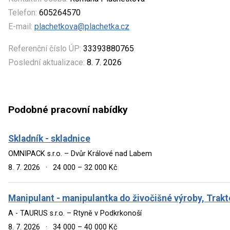
Telefon:
605264570
E-mail:
plachetkova@plachetka.cz
Referenční číslo ÚP:
33393880765
Poslední aktualizace:
8. 7. 2026
Podobné pracovní nabídky
Skladník - skladnice
OMNIPACK s.r.o. – Dvůr Králové nad Labem
8. 7. 2026
·
24 000 – 32 000 Kč
Manipulant - manipulantka do živočišné výroby, Trakto
A - TAURUS s.r.o. – Rtyně v Podkrkonoší
8. 7. 2026
·
34 000 – 40 000 Kč