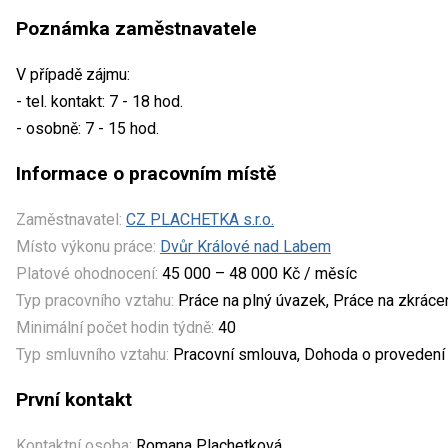
Poznámka zaměstnavatele
V případě zájmu:
- tel. kontakt: 7 - 18 hod.
- osobně: 7 - 15 hod.
Informace o pracovním místě
Zaměstnavatel:
CZ PLACHETKA s.r.o.
Místo výkonu práce:
Dvůr Králové nad Labem
Platové ohodnocení:
45 000 – 48 000 Kč / měsíc
Typ pracovního vztahu:
Práce na plný úvazek, Práce na zkrác
Minimální počet hodin týdně:
40
Typ smluvního vztahu:
Pracovní smlouva, Dohoda o provedení 
První kontakt
Kontaktní osoba:
Romana Plachetková