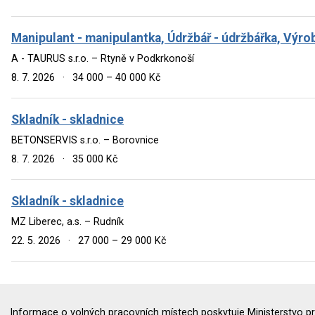
Manipulant - manipulantka, Údržbář - údržbářka, Výr
A - TAURUS s.r.o. – Rtyně v Podkrkonoší
8. 7. 2026
·
34 000 – 40 000 Kč
Skladník - skladnice
BETONSERVIS s.r.o. – Borovnice
8. 7. 2026
·
35 000 Kč
Skladník - skladnice
MZ Liberec, a.s. – Rudník
22. 5. 2026
·
27 000 – 29 000 Kč
Informace o volných pracovních místech poskytuje Ministerstvo pr