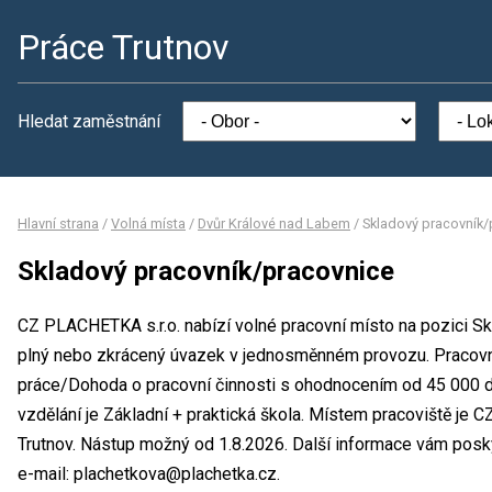
Práce Trutnov
Hledat zaměstnání
Hlavní strana
/
Volná místa
/
Dvůr Králové nad Labem
/
Skladový pracovník/
Skladový pracovník/pracovnice
CZ PLACHETKA s.r.o. nabízí volné pracovní místo na pozici S
plný nebo zkrácený úvazek v jednosměnném provozu. Pracov
práce/Dohoda o pracovní činnosti s ohodnocením od 45 000 
vzdělání je Základní + praktická škola. Místem pracoviště je C
Trutnov. Nástup možný od 1.8.2026. Další informace vám posk
e-mail: plachetkova@plachetka.cz.