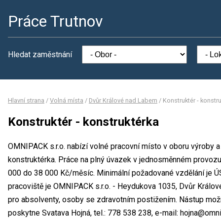
Práce Trutnov
Hledat zaměstnání
Hlavní strana
/
Volná místa
/
Dvůr Králové nad Labem
/
Konstruktér - konstr
Konstruktér - konstruktérka
OMNIPACK s.r.o. nabízí volné pracovní místo v oboru výroby a
konstruktérka. Práce na plný úvazek v jednosměnném provoz
000 do 38 000 Kč/měsíc. Minimální požadované vzdělání je Ú
pracoviště je OMNIPACK s.r.o. - Heydukova 1035, Dvůr Králové 
pro absolventy, osoby se zdravotním postižením. Nástup mož
poskytne Svatava Hojná, tel.: 778 538 238, e-mail: hojna@omn