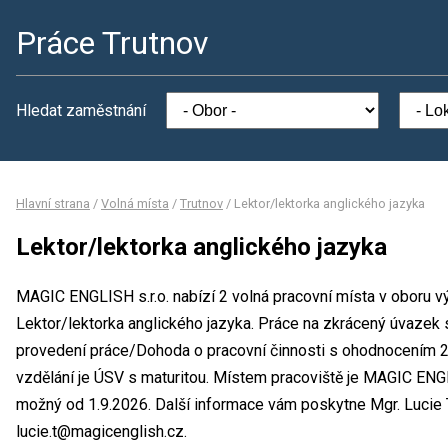
Práce Trutnov
Hledat zaměstnání
Hlavní strana
/
Volná místa
/
Trutnov
/
Lektor/lektorka anglického jazyka
Lektor/lektorka anglického jazyka
MAGIC ENGLISH s.r.o. nabízí 2 volná pracovní místa v oboru v
Lektor/lektorka anglického jazyka. Práce na zkrácený úvazek
provedení práce/Dohoda o pracovní činnosti s ohodnocením 
vzdělání je ÚSV s maturitou. Místem pracoviště je MAGIC ENGLI
možný od 1.9.2026. Další informace vám poskytne Mgr. Lucie T
lucie.t@magicenglish.cz.