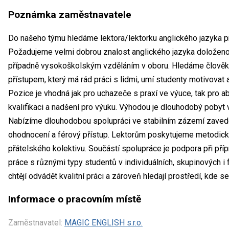
Poznámka zaměstnavatele
Do našeho týmu hledáme lektora/lektorku anglického jazyka pro
Požadujeme velmi dobrou znalost anglického jazyka doložen
případně vysokoškolským vzděláním v oboru. Hledáme člověk
přístupem, který má rád práci s lidmi, umí studenty motivovat a
Pozice je vhodná jak pro uchazeče s praxí ve výuce, tak pro a
kvalifikaci a nadšení pro výuku. Výhodou je dlouhodobý pobyt v
Nabízíme dlouhodobou spolupráci ve stabilním zázemí zavedené
ohodnocení a férový přístup. Lektorům poskytujeme metodick
přátelského kolektivu. Součástí spolupráce je podpora při pří
práce s různými typy studentů v individuálních, skupinových i f
chtějí odvádět kvalitní práci a zároveň hledají prostředí, kde 
Informace o pracovním místě
Zaměstnavatel:
MAGIC ENGLISH s.r.o.