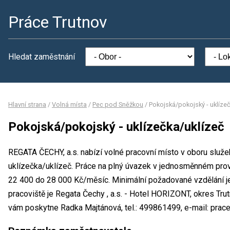
Práce Trutnov
Hledat zaměstnání
Hlavní strana
/
Volná místa
/
Pec pod Sněžkou
/
Pokojská/pokojský - uklíze
Pokojská/pokojský - uklízečka/uklízeč
REGATA ČECHY, a.s. nabízí volné pracovní místo v oboru služe
uklízečka/uklízeč. Práce na plný úvazek v jednosměnném pr
22 400 do 28 000 Kč/měsíc. Minimální požadované vzdělání je
pracoviště je Regata Čechy , a.s. - Hotel HORIZONT, okres Tru
vám poskytne Radka Majtánová, tel.: 499861499, e-mail: prac