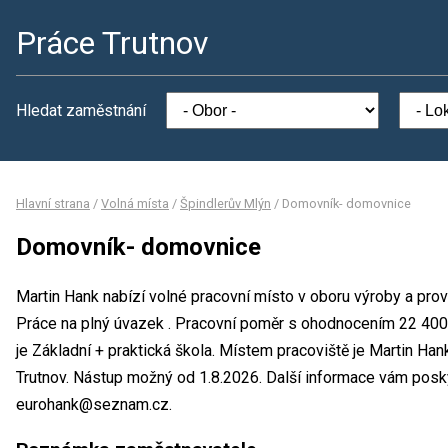
Práce Trutnov
Hledat zaměstnání
Hlavní strana
/
Volná místa
/
Špindlerův Mlýn
/
Domovník- domovnice
Domovník- domovnice
Martin Hank nabízí volné pracovní místo v oboru výroby a pr
Práce na plný úvazek . Pracovní poměr s ohodnocením 22 400
je Základní + praktická škola. Místem pracoviště je Martin Han
Trutnov. Nástup možný od 1.8.2026. Další informace vám posky
eurohank@seznam.cz.