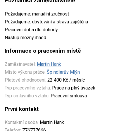
Poznámka zaměstnavatele
Požadujeme: manuální zručnost
Požadujeme: ubytování a strava zajištěna
Pracovní doba dle dohody.
Nástup možný ihned.
Informace o pracovním místě
Zaměstnavatel:
Martin Hank
Místo výkonu práce:
Špindlerův Mlýn
Platové ohodnocení:
22 400 Kč / měsíc
Typ pracovního vztahu:
Práce na plný úvazek
Typ smluvního vztahu:
Pracovní smlouva
První kontakt
Kontaktní osoba:
Martin Hank
Telefon:
776777666