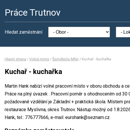
Práce Trutnov
Hledat zaměstnání
Hlavní strana
/
Volná místa
/
Špindlerův Mlýn
/
Kuchař - kuchařka
Kuchař - kuchařka
Martin Hank nabízí volné pracovní místo v oboru obchodu a ces
Práce na plný úvazek . Pracovní poměr s ohodnocením od 30 
požadované vzdělání je Základní + praktická škola. Místem pra
restaurace Myslivna, okres Trutnov. Nástup možný od 1.8.202
Hank, tel.: 776777666, e-mail: eurohank@seznam.cz.