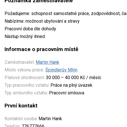
Poznámka zaměstnavatele
Požadujeme: schopnost samostatné práce, zodpovědnost, časo
Nabízíme: možnost ubytování a stravy
Pracovní doba dle dohody.
Nástup možný ihned.
Informace o pracovním místě
Zaměstnavatel:
Martin Hank
Místo výkonu práce:
Špindlerův Mlýn
Platové ohodnocení:
30 000 – 40 000 Kč / měsíc
Typ pracovního vztahu:
Práce na plný úvazek
Typ smluvního vztahu:
Pracovní smlouva
První kontakt
Kontaktní osoba:
Martin Hank
Telefon:
776777666