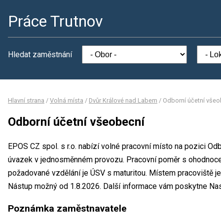
Práce Trutnov
Hledat zaměstnání
Hlavní strana
/
Volná místa
/
Dvůr Králové nad Labem
/
Odborní účetní všeo
Odborní účetní všeobecní
EPOS CZ spol. s r.o. nabízí volné pracovní místo na pozici Od
úvazek v jednosměnném provozu. Pracovní poměr s ohodnoce
požadované vzdělání je ÚSV s maturitou. Místem pracoviště je E
Nástup možný od 1.8.2026. Další informace vám poskytne Nasi
Poznámka zaměstnavatele