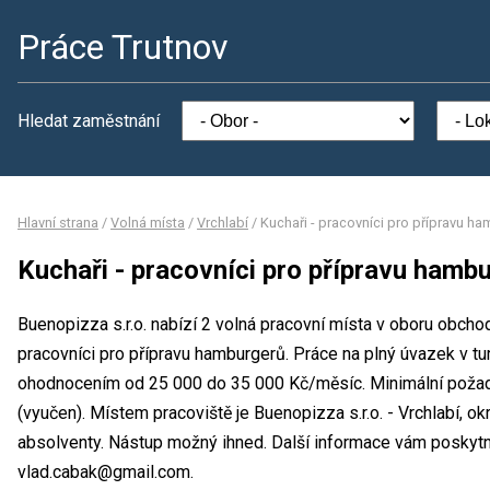
Práce Trutnov
Hledat zaměstnání
Hlavní strana
/
Volná místa
/
Vrchlabí
/
Kuchaři - pracovníci pro přípravu h
Kuchaři - pracovníci pro přípravu hamb
Buenopizza s.r.o. nabízí 2 volná pracovní místa v oboru obchod
pracovníci pro přípravu hamburgerů. Práce na plný úvazek v t
ohodnocením od 25 000 do 35 000 Kč/měsíc. Minimální požad
(vyučen). Místem pracoviště je Buenopizza s.r.o. - Vrchlabí, ok
absolventy. Nástup možný ihned. Další informace vám poskytne
vlad.cabak@gmail.com.