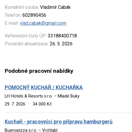
Kontaktní osoba:
Vladimír Cabák
Telefon:
602890456
E-mail:
vlad.cabak@gmail.com
Referenční číslo ÚP:
33188400718
Poslední aktualizace:
26. 5. 2026
Podobné pracovní nabídky
POMOCNÝ KUCHAŘ / KUCHAŘKA
LH Hotels & Resorts s.r.o. – Mladé Buky
29. 7. 2026
·
34 000 Kč
Kuchaři - pracovníci pro přípravu hamburgerů
Buenopizza s.r.o. – Vrchlabí