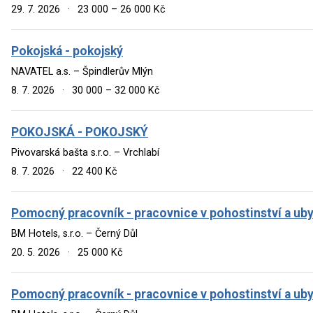
29. 7. 2026
·
23 000 – 26 000 Kč
Pokojská - pokojský
NAVATEL a.s. – Špindlerův Mlýn
8. 7. 2026
·
30 000 – 32 000 Kč
POKOJSKÁ - POKOJSKÝ
Pivovarská bašta s.r.o. – Vrchlabí
8. 7. 2026
·
22 400 Kč
Pomocný pracovník - pracovnice v pohostinství a ub
BM Hotels, s.r.o. – Černý Důl
20. 5. 2026
·
25 000 Kč
Pomocný pracovník - pracovnice v pohostinství a ub