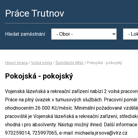
Práce Trutnov
Hledat zaměstnání
Hlavní strana
/
Volná místa
/
Špindlerův Mlýn
/
Pokojská - pokojský
Pokojská - pokojský
Vojenská lázeňská a rekreační zařízení nabízí 2 volná pracovn
Práce na plný úvazek v turnusových službách. Pracovní poměr 
ohodnocením 26 000 Kč/měsíc. Minimální požadované vzdělání
pracoviště je Vojenská lázeňská a rekreační zařízení, středisk
vhodná i pro absolventy. Nástup možný ihned. Další informace 
973259014, 725997065, e-mail: michaela.jirsova@vlrz.cz.