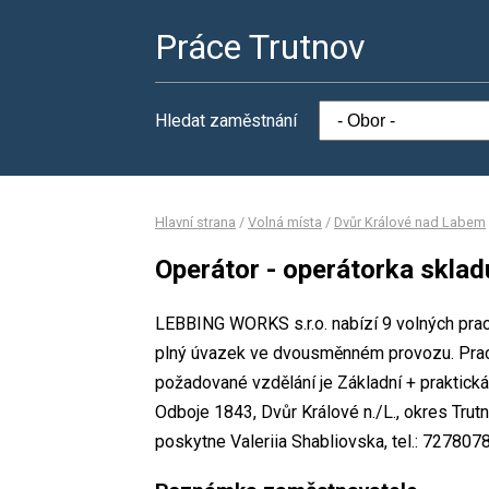
Práce Trutnov
Hledat zaměstnání
Hlavní strana
/
Volná místa
/
Dvůr Králové nad Labem
Operátor - operátorka sklad
LEBBING WORKS s.r.o. nabízí 9 volných prac
plný úvazek ve dvousměnném provozu. Prac
požadované vzdělání je Základní + praktick
Odboje 1843, Dvůr Králové n./L., okres Tru
poskytne Valeriia Shabliovska, tel.: 727807