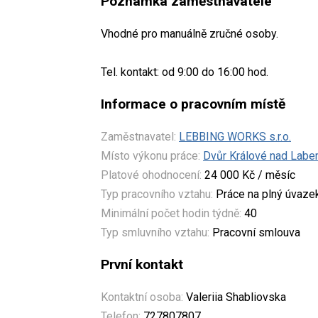
Poznámka zaměstnavatele
Vhodné pro manuálně zručné osoby.
Tel. kontakt: od 9:00 do 16:00 hod.
Informace o pracovním místě
Zaměstnavatel:
LEBBING WORKS s.r.o.
Místo výkonu práce:
Dvůr Králové nad Lab
Platové ohodnocení:
24 000 Kč / měsíc
Typ pracovního vztahu:
Práce na plný úvaze
Minimální počet hodin týdně:
40
Typ smluvního vztahu:
Pracovní smlouva
První kontakt
Kontaktní osoba:
Valeriia Shabliovska
Telefon:
727807807