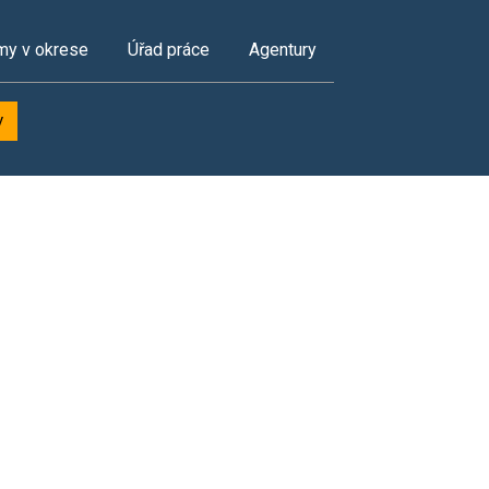
my v okrese
Úřad práce
Agentury
y