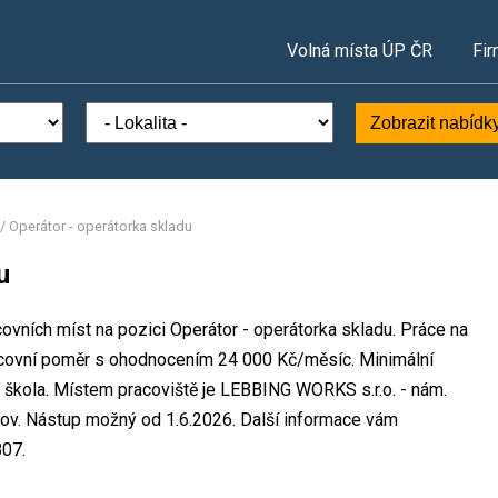
Volná místa ÚP ČR
Fir
Zobrazit nabídk
/
Operátor - operátorka skladu
u
ovních míst na pozici Operátor - operátorka skladu. Práce na
ovní poměr s ohodnocením 24 000 Kč/měsíc. Minimální
á škola. Místem pracoviště je LEBBING WORKS s.r.o. - nám.
tnov. Nástup možný od 1.6.2026. Další informace vám
807.