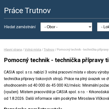
Práce Trutnov
Hledat zaměstnání
Hlavní strana
/
Volná místa
/
Trutnov
/
Pomocný technik - technička přípravy 
Pomocný technik - technička přípravy t
CASIA spol. s r.o. nabízí 3 volná pracovní místa v oboru výro
technička přípravy tiskových strojů. Práce na plný úvazek v
ohodnocením od 40 000 do 45 000 Kč/měsíc. Minimální požad
(vyučen). Místem pracoviště je CASIA spol. s r.o. - Krkonošsk
od 1.8.2026. Další informace vám poskytne Miroslava Vlčková,