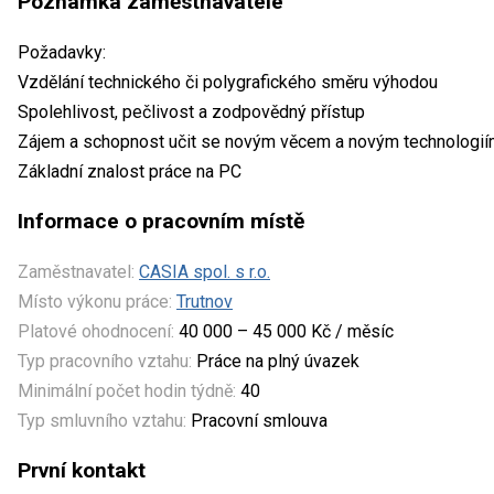
Poznámka zaměstnavatele
Požadavky:
Vzdělání technického či polygrafického směru výhodou
Spolehlivost, pečlivost a zodpovědný přístup
Zájem a schopnost učit se novým věcem a novým technologi
Základní znalost práce na PC
Informace o pracovním místě
Zaměstnavatel:
CASIA spol. s r.o.
Místo výkonu práce:
Trutnov
Platové ohodnocení:
40 000 – 45 000 Kč / měsíc
Typ pracovního vztahu:
Práce na plný úvazek
Minimální počet hodin týdně:
40
Typ smluvního vztahu:
Pracovní smlouva
První kontakt