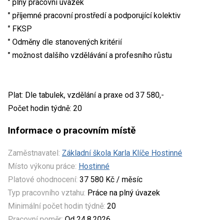
" plný pracovní úvazek
" příjemné pracovní prostředí a podporující kolektiv
" FKSP
" Odměny dle stanovených kritérií
" možnost dalšího vzdělávání a profesního růstu
Plat: Dle tabulek, vzdělání a praxe od 37 580,-
Počet hodin týdně: 20
Informace o pracovním místě
Zaměstnavatel:
Základní škola Karla Klíče Hostinné
Místo výkonu práce:
Hostinné
Platové ohodnocení:
37 580 Kč / měsíc
Typ pracovního vztahu:
Práce na plný úvazek
Minimální počet hodin týdně:
20
Pracovní poměr:
Od 24.8.2026