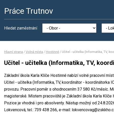
Práce Trutnov
Hledat zaměstnání
Hlavní strana
/
Volná místa
/
Hostinné
/
Učitel - učitelka (Informatika, TV, k
Učitel - učitelka (Informatika, TV, koor
Základní škola Karla Klíče Hostinné nabízí volné pracovní mís
Učitel - učitelka (Informatika, TV, koordinátor - koordinátork
provozu. Pracovní poměr s ohodnocením 37 580 Kč/měsíc. Mi
magisterské. Místem pracoviště je Základní škola Karla Klíče H
Pozice je vhodná i pro absolventy. Nástup možný od 24.8.202
Lokvencová, tel.: 739 438 266, e-mail: lokvencovag@zskkho.c