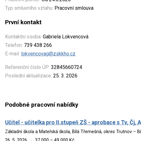
Typ smluvního vztahu:
Pracovní smlouva
První kontakt
Kontaktní osoba:
Gabriela Lokvencová
Telefon:
739 438 266
E-mail:
lokvencovag@zskkho.cz
Referenční číslo ÚP:
32845660724
Poslední aktualizace:
25. 3. 2026
Podobné pracovní nabídky
Učitel - učitelka pro II.stupeň ZŠ - aprobace s Tv, Čj, A
Základní škola a Mateřská škola, Bílá Třemešná, okres Trutnov – 
26. 5. 2026
·
37 000 – 49 000 Kč