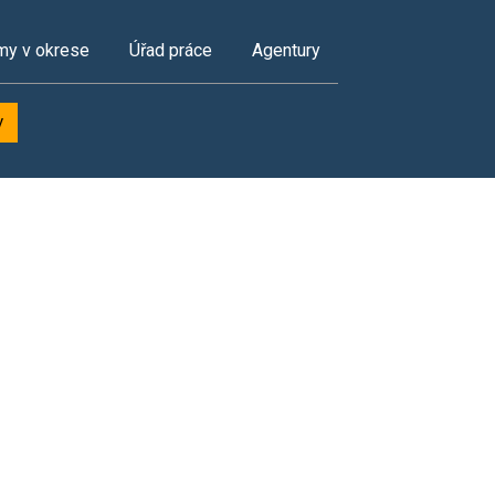
my v okrese
Úřad práce
Agentury
y