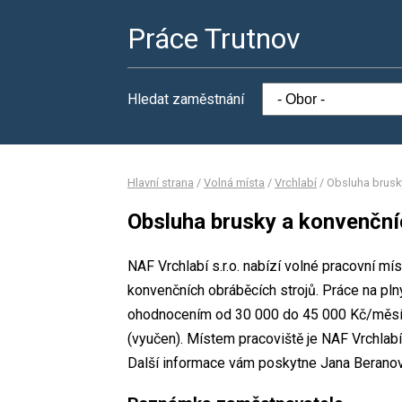
Práce Trutnov
Hledat zaměstnání
Hlavní strana
/
Volná místa
/
Vrchlabí
/
Obsluha brusk
Obsluha brusky a konvenční
NAF Vrchlabí s.r.o. nabízí volné pracovní m
konvenčních obráběcích strojů. Práce na p
ohodnocením od 30 000 do 45 000 Kč/měsíc
(vyučen). Místem pracoviště je NAF Vrchlabí 
Další informace vám poskytne Jana Beranová