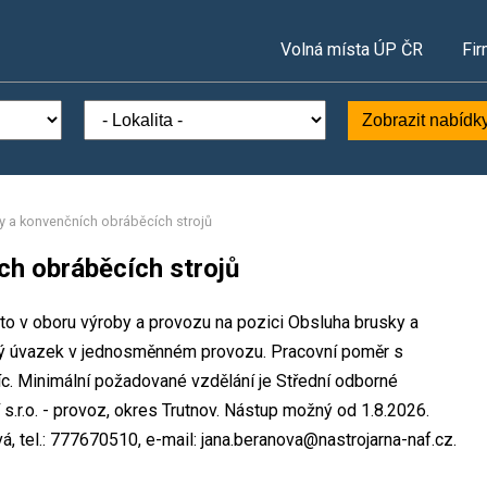
Volná místa ÚP ČR
Fir
Zobrazit nabídk
y a konvenčních obráběcích strojů
ch obráběcích strojů
ísto v oboru výroby a provozu na pozici Obsluha brusky a
lný úvazek v jednosměnném provozu. Pracovní poměr s
. Minimální požadované vzdělání je Střední odborné
s.r.o. - provoz, okres Trutnov. Nástup možný od 1.8.2026.
, tel.: 777670510, e-mail: jana.beranova@nastrojarna-naf.cz.