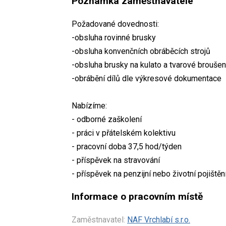
Poznámka zaměstnavatele
Požadované dovednosti:
-obsluha rovinné brusky
-obsluha konvenčních obráběcích strojů
-obsluha brusky na kulato a tvarové brouše
-obrábění dílů dle výkresové dokumentace
Nabízíme:
- odborné zaškolení
- práci v přátelském kolektivu
- pracovní doba 37,5 hod/týden
- příspěvek na stravování
- příspěvek na penzijní nebo životní pojištěn
Informace o pracovním místě
Zaměstnavatel:
NAF Vrchlabí s.r.o.