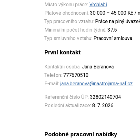
Místo výkonu práce:
Vrchlabí
Platové ohodnocení:
30 000 – 45 000 Kč / 
Typ pracovního vztahu:
Práce na plný úvaze
Minimální počet hodin týdně:
37.5
Typ smluvního vztahu:
Pracovní smlouva
První kontakt
Kontaktní osoba:
Jana Beranová
Telefon:
777670510
E-mail:
jana.beranova@nastrojarna-naf.cz
Referenční číslo ÚP:
32802140704
Poslední aktualizace:
8. 7. 2026
Podobné pracovní nabídky