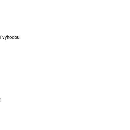
ní výhodou
í