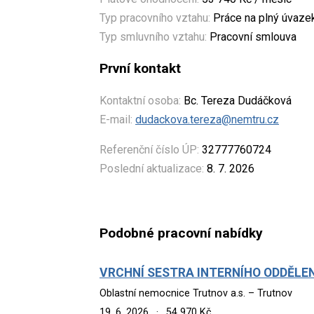
Typ pracovního vztahu:
Práce na plný úvaze
Typ smluvního vztahu:
Pracovní smlouva
První kontakt
Kontaktní osoba:
Bc. Tereza Dudáčková
E-mail:
dudackova.tereza@nemtru.cz
Referenční číslo ÚP:
32777760724
Poslední aktualizace:
8. 7. 2026
Podobné pracovní nabídky
VRCHNÍ SESTRA INTERNÍHO ODDĚLEN
Oblastní nemocnice Trutnov a.s. – Trutnov
19. 6. 2026
·
54 970 Kč