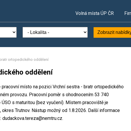
Volná místa ÚP ČR
Fir
Zobrazit nabídk
 bratr ortopedického oddělení
edického oddělení
 pracovní místo na pozici Vrchní sestra - bratr ortopedického
ěnném provozu. Pracovní poměr s ohodnocením 53 740
 ÚSO s maturitou (bez vyučení). Místem pracoviště je
ě, okres Trutnov. Nástup možný od 1.8.2026. Další informace
: dudackova.tereza@nemtru.cz.