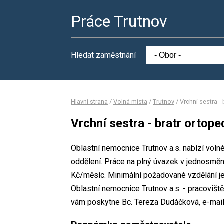
Práce Trutnov
Hledat zaměstnání
Hlavní strana
/
Volná místa
/
Trutnov
/
Vrchní sestra -
Vrchní sestra - bratr ortop
Oblastní nemocnice Trutnov a.s. nabízí volné
oddělení. Práce na plný úvazek v jednosm
Kč/měsíc. Minimální požadované vzdělání je
Oblastní nemocnice Trutnov a.s. - pracovišt
vám poskytne Bc. Tereza Dudáčková, e-mail