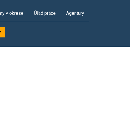
my v okrese
Úřad práce
Agentury
y