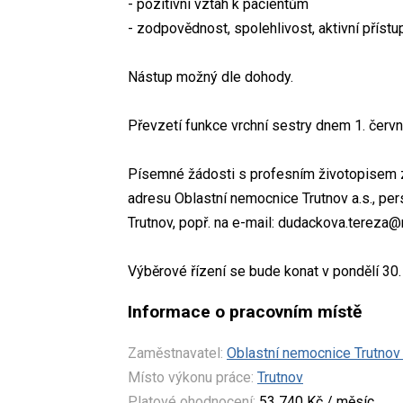
- pozitivní vztah k pacientům
- zodpovědnost, spolehlivost, aktivní příst
Nástup možný dle dohody.
Převzetí funkce vrchní sestry dnem 1. červ
Písemné žádosti s profesním životopisem za
adresu Oblastní nemocnice Trutnov a.s., per
Trutnov, popř. na e-mail: dudackova.tereza@
Výběrové řízení se bude konat v pondělí 30
Informace o pracovním místě
Zaměstnavatel:
Oblastní nemocnice Trutnov 
Místo výkonu práce:
Trutnov
Platové ohodnocení:
53 740 Kč / měsíc