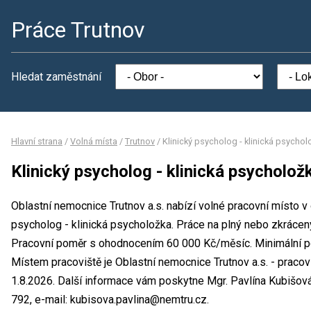
Práce Trutnov
Hledat zaměstnání
Hlavní strana
/
Volná místa
/
Trutnov
/
Klinický psycholog - klinická psychol
Klinický psycholog - klinická psycholož
Oblastní nemocnice Trutnov a.s. nabízí volné pracovní místo v 
psycholog - klinická psycholožka. Práce na plný nebo zkrác
Pracovní poměr s ohodnocením 60 000 Kč/měsíc. Minimální p
Místem pracoviště je Oblastní nemocnice Trutnov a.s. - pracov
1.8.2026. Další informace vám poskytne Mgr. Pavlína Kubišová
792, e-mail: kubisova.pavlina@nemtru.cz.