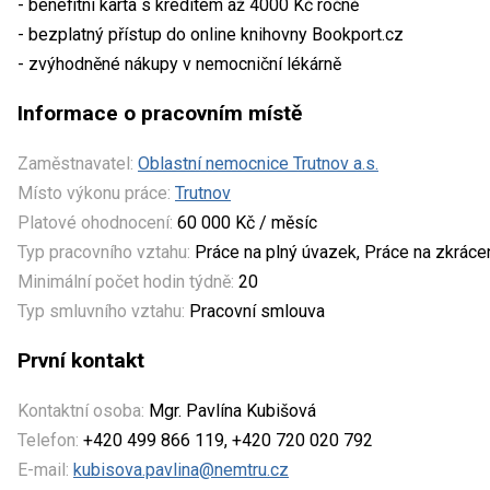
- benefitní karta s kreditem až 4000 Kč ročně
- bezplatný přístup do online knihovny Bookport.cz
- zvýhodněné nákupy v nemocniční lékárně
Informace o pracovním místě
Zaměstnavatel:
Oblastní nemocnice Trutnov a.s.
Místo výkonu práce:
Trutnov
Platové ohodnocení:
60 000 Kč / měsíc
Typ pracovního vztahu:
Práce na plný úvazek, Práce na zkrác
Minimální počet hodin týdně:
20
Typ smluvního vztahu:
Pracovní smlouva
První kontakt
Kontaktní osoba:
Mgr. Pavlína Kubišová
Telefon:
+420 499 866 119, +420 720 020 792
E-mail:
kubisova.pavlina@nemtru.cz