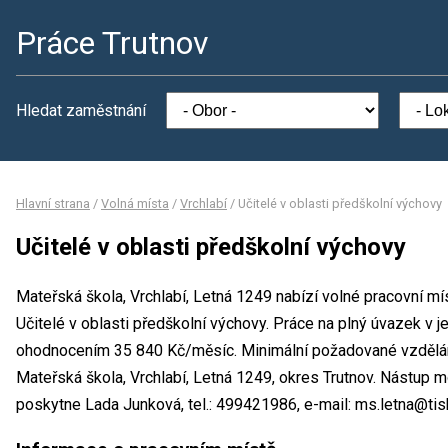
Práce Trutnov
Hledat zaměstnání
Hlavní strana
/
Volná místa
/
Vrchlabí
/
Učitelé v oblasti předškolní výchovy
Učitelé v oblasti předškolní výchovy
Mateřská škola, Vrchlabí, Letná 1249 nabízí volné pracovní mí
Učitelé v oblasti předškolní výchovy. Práce na plný úvazek 
ohodnocením 35 840 Kč/měsíc. Minimální požadované vzdělání
Mateřská škola, Vrchlabí, Letná 1249, okres Trutnov. Nástup 
poskytne Lada Junková, tel.: 499421986, e-mail: ms.letna@tisk