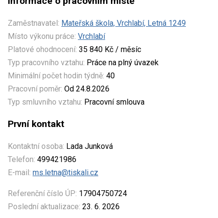
Informace o pracovním místě
Zaměstnavatel:
Mateřská škola, Vrchlabí, Letná 1249
Místo výkonu práce:
Vrchlabí
Platové ohodnocení:
35 840 Kč / měsíc
Typ pracovního vztahu:
Práce na plný úvazek
Minimální počet hodin týdně:
40
Pracovní poměr:
Od 24.8.2026
Typ smluvního vztahu:
Pracovní smlouva
První kontakt
Kontaktní osoba:
Lada Junková
Telefon:
499421986
E-mail:
ms.letna@tiskali.cz
Referenční číslo ÚP:
17904750724
Poslední aktualizace:
23. 6. 2026