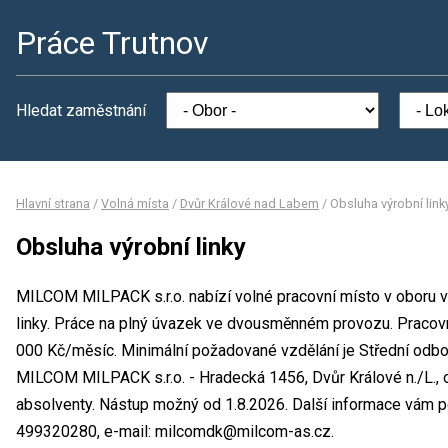
Práce Trutnov
Hledat zaměstnání
Hlavní strana
/
Volná místa
/
Dvůr Králové nad Labem
/
Obsluha výrobní link
Obsluha výrobní linky
MILCOM MILPACK s.r.o. nabízí volné pracovní místo v oboru v
linky. Práce na plný úvazek ve dvousměnném provozu. Praco
000 Kč/měsíc. Minimální požadované vzdělání je Střední odbo
MILCOM MILPACK s.r.o. - Hradecká 1456, Dvůr Králové n./L., o
absolventy. Nástup možný od 1.8.2026. Další informace vám po
499320280, e-mail: milcomdk@milcom-as.cz.