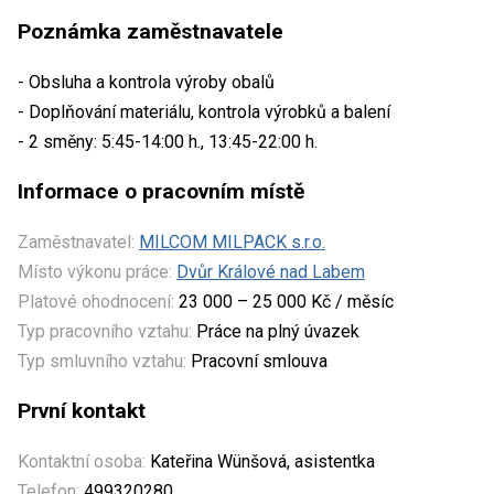
Poznámka zaměstnavatele
- Obsluha a kontrola výroby obalů
- Doplňování materiálu, kontrola výrobků a balení
- 2 směny: 5:45-14:00 h., 13:45-22:00 h.
Informace o pracovním místě
Zaměstnavatel:
MILCOM MILPACK s.r.o.
Místo výkonu práce:
Dvůr Králové nad Labem
Platové ohodnocení:
23 000 – 25 000 Kč / měsíc
Typ pracovního vztahu:
Práce na plný úvazek
Typ smluvního vztahu:
Pracovní smlouva
První kontakt
Kontaktní osoba:
Kateřina Wünšová, asistentka
Telefon:
499320280