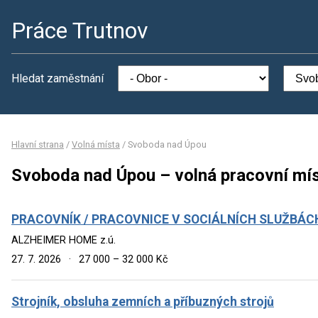
Práce Trutnov
Hledat zaměstnání
Hlavní strana
/
Volná místa
/
Svoboda nad Úpou
Svoboda nad Úpou – volná pracovní mí
PRACOVNÍK / PRACOVNICE V SOCIÁLNÍCH SLUŽBÁC
ALZHEIMER HOME z.ú.
27. 7. 2026
·
27 000 – 32 000 Kč
Strojník, obsluha zemních a příbuzných strojů