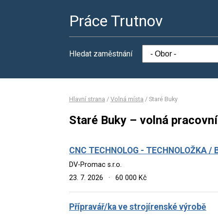
Práce Trutnov
Hledat zaměstnání
Hlavní strana
/
Volná místa
/
Staré Buky
Staré Buky – volná pracovní
CNC TECHNOLOG - TECHNOLOŽKA / 
DV-Promac s.r.o.
23. 7. 2026
·
60 000 Kč
Přípravář/ka ve strojírenské výrobě