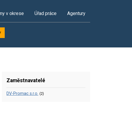
my v okrese
Úřad práce
Agentury
y
Zaměstnavatelé
DV-Promac s.r.o.
(2)