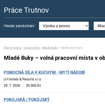
Práce Trutnov
Hledat zaměstnání
Hlavní strana
/
Volná místa
/
Mladé Buky
/
Výroba a provoz
Mladé Buky – volná pracovní místa v o
POMOCNÁ SÍLA V KUCHYNI - MYTÍ NÁDOBÍ
LH Hotels & Resorts s.r.o.
29. 7. 2026
·
25 000 Kč
POKOJSKÁ / POKOJSKÝ