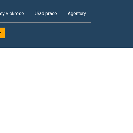
my v okrese
Úřad práce
Agentury
y