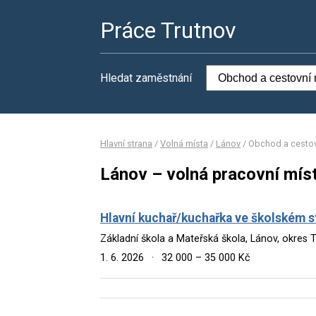
Práce Trutnov
Hledat zaměstnání
Hlavní strana
/
Volná místa
/
Lánov
/
Obchod a cestov
Lánov – volná pracovní mís
Hlavní kuchař/kuchařka ve školském s
Základní škola a Mateřská škola, Lánov, okres 
1. 6. 2026
·
32 000 – 35 000 Kč