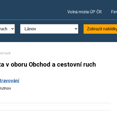
Volná místa ÚP ČR
Fir
Zobrazit nabídk
ní ruch
ta v oboru Obchod a cestovní ruch
travování
Trutnov