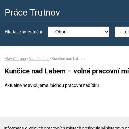
Práce Trutnov
Hledat zaměstnání
Hlavní strana
/
Volná místa
/
Kunčice nad Labem
Kunčice nad Labem – volná pracovní mí
Aktuálně neevidujeme žádnou pracovní nabídku.
Informace o volných pracovních místech poskytuje Ministerstvo pr