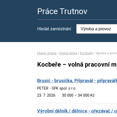
Práce Trutnov
Hledat zaměstnání
Hlavní strana
/
Volná místa
/
Kocbeře
/
Výroba a pro
Kocbeře – volná pracovní m
Brusič - brusička, Přípravář - přípravá
PETER - GFK spol. s r.o.
23. 7. 2026
·
30 000 – 34 000 Kč
Výrobní dělník / dělnice - ořezávač / 