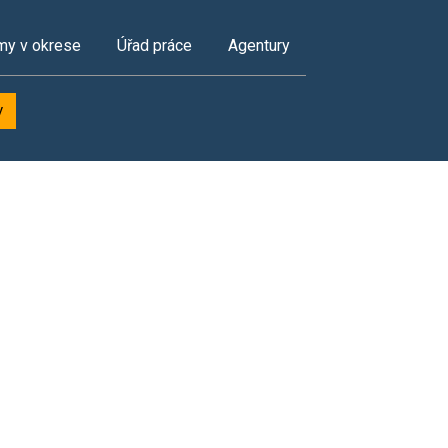
my v okrese
Úřad práce
Agentury
y