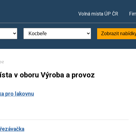
Volná místa ÚP ČR
Fir
Zobrazit nabídk
voz
ísta v oboru Výroba a provoz
řka pro lakovnu
ořezávačka