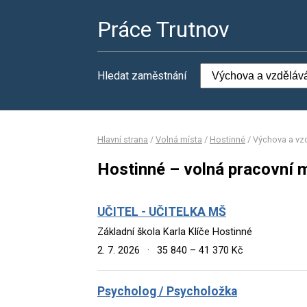
Práce Trutnov
Hledat zaměstnání
Hlavní strana
/
Volná místa
/
Hostinné
/
Výchova a vz
Hostinné – volná pracovní 
UČITEL - UČITELKA MŠ
Základní škola Karla Klíče Hostinné
2. 7. 2026
·
35 840 – 41 370 Kč
Psycholog / Psycholožka