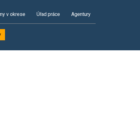
my v okrese
Úřad práce
Agentury
y