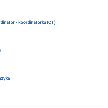
ordinátor - koordinátorka ICT)
)
jazyka