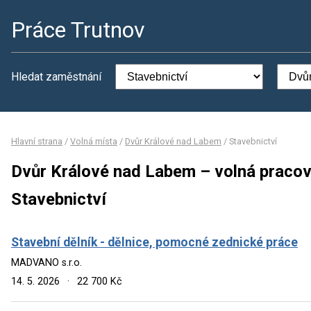
Práce Trutnov
Hledat zaměstnání
Hlavní strana
/
Volná místa
/
Dvůr Králové nad Labem
/
Stavebnictví
Dvůr Králové nad Labem – volná pracov
Stavebnictví
Stavební dělník - dělnice, pomocné zednické práce
MADVANO s.r.o.
14. 5. 2026
·
22 700 Kč