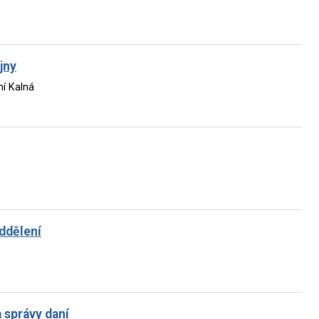
jny
í Kalná
oddělení
a správy daní