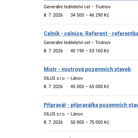
Generální ředitelství cel – Trutnov
8. 7. 2026
·
34 500 – 46 290 Kč
Celník - celnice, Referent - referentk
Generální ředitelství cel – Trutnov
8. 7. 2026
·
40 190 – 53 160 Kč
Mistr - mistrová pozemních staveb
SILUS s.r.o. – Lánov
8. 7. 2026
·
45 000 – 65 000 Kč
Přípravář - přípravářka pozemních sta
SILUS s.r.o. – Lánov
8. 7. 2026
·
50 000 – 75 000 Kč