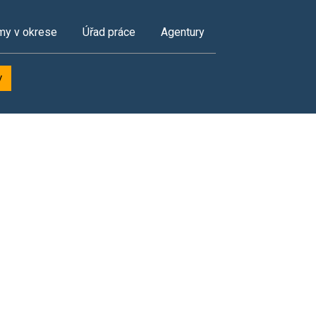
my v okrese
Úřad práce
Agentury
y