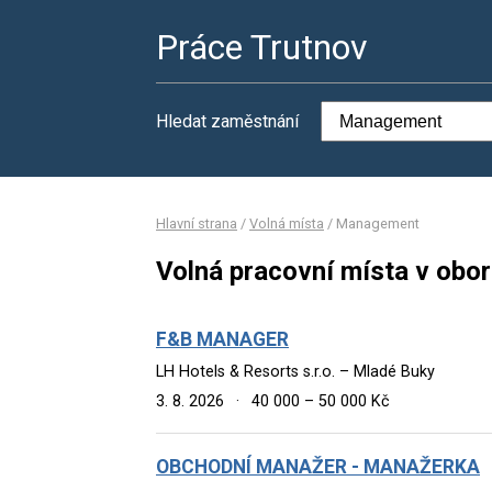
Práce Trutnov
Hledat zaměstnání
Hlavní strana
/
Volná místa
/
Management
Volná pracovní místa v ob
F&B MANAGER
LH Hotels & Resorts s.r.o. – Mladé Buky
3. 8. 2026
·
40 000 – 50 000 Kč
OBCHODNÍ MANAŽER - MANAŽERKA