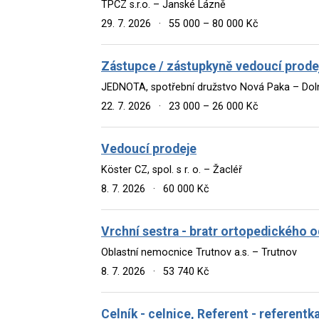
TPCZ s.r.o. – Janské Lázně
29. 7. 2026
·
55 000 – 80 000 Kč
Zástupce / zástupkyně vedoucí prode
JEDNOTA, spotřební družstvo Nová Paka – Doln
22. 7. 2026
·
23 000 – 26 000 Kč
Vedoucí prodeje
Köster CZ, spol. s r. o. – Žacléř
8. 7. 2026
·
60 000 Kč
Vrchní sestra - bratr ortopedického 
Oblastní nemocnice Trutnov a.s. – Trutnov
8. 7. 2026
·
53 740 Kč
Celník - celnice, Referent - referentk