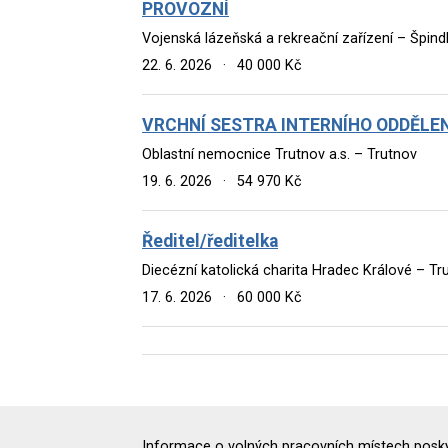
PROVOZNÍ
Vojenská lázeňská a rekreační zařízení – Špind
22. 6. 2026
·
40 000 Kč
VRCHNÍ SESTRA INTERNÍHO ODDĚLEN
Oblastní nemocnice Trutnov a.s. – Trutnov
19. 6. 2026
·
54 970 Kč
Ředitel/ředitelka
Diecézní katolická charita Hradec Králové – Tr
17. 6. 2026
·
60 000 Kč
Informace o volných pracovních místech poskyt