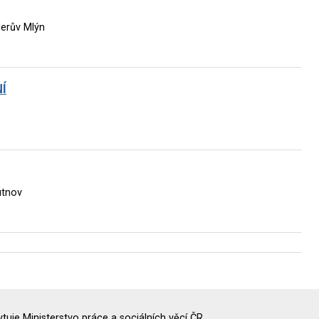
lerův Mlýn
Í
utnov
uje Ministerstvo práce a sociálních věcí ČR.