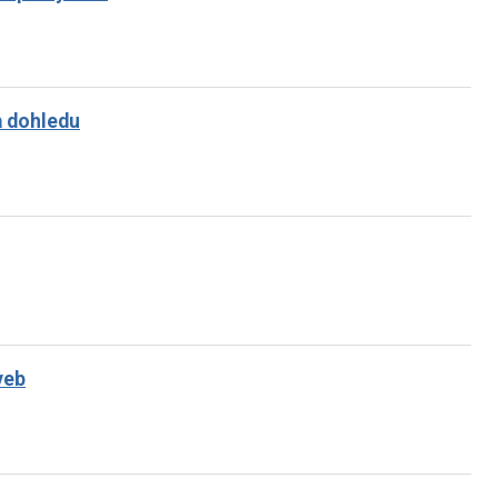
a dohledu
veb