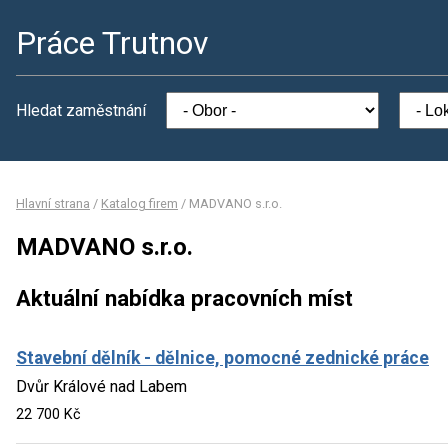
Práce Trutnov
Hledat zaměstnání
Hlavní strana
/
Katalog firem
/
MADVANO s.r.o.
MADVANO s.r.o.
Aktuální nabídka pracovních míst
Stavební dělník - dělnice, pomocné zednické práce
Dvůr Králové nad Labem
22 700 Kč