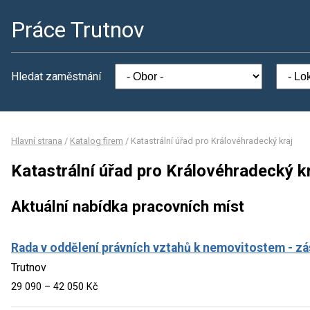
Práce Trutnov
Hledat zaměstnání
Hlavní strana
/
Katalog firem
/
Katastrální úřad pro Královéhradecký kraj
Katastrální úřad pro Královéhradecký k
Aktuální nabídka pracovních míst
Rada v oddělení právních vztahů k nemovitostem - z
Trutnov
29 090 – 42 050 Kč