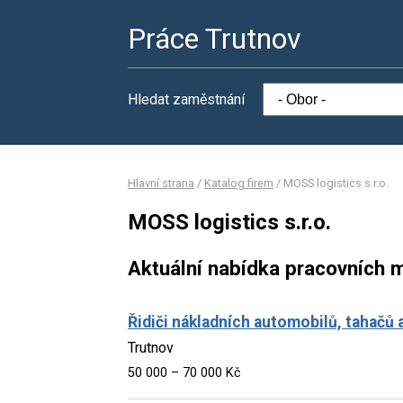
Práce Trutnov
Hledat zaměstnání
Hlavní strana
/
Katalog firem
/
MOSS logistics s.r.o.
MOSS logistics s.r.o.
Aktuální nabídka pracovních m
Řidiči nákladních automobilů, tahačů 
Trutnov
50 000 – 70 000 Kč