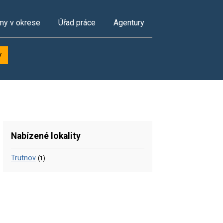
my v okrese
Úřad práce
Agentury
y
Nabízené lokality
Trutnov
(1)