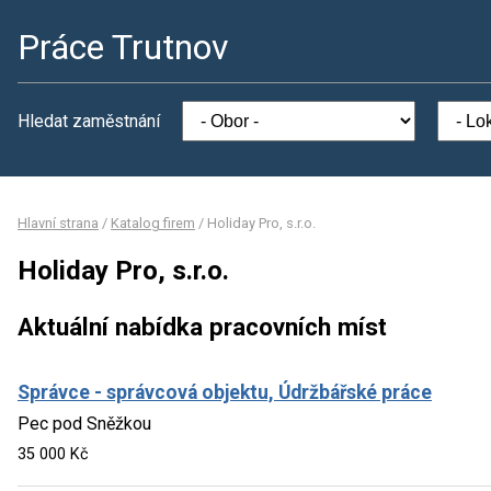
Práce Trutnov
Hledat zaměstnání
Hlavní strana
/
Katalog firem
/
Holiday Pro, s.r.o.
Holiday Pro, s.r.o.
Aktuální nabídka pracovních míst
Správce - správcová objektu, Údržbářské práce
Pec pod Sněžkou
35 000 Kč