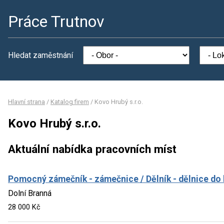
Práce Trutnov
Hledat zaměstnání
Hlavní strana
/
Katalog firem
/
Kovo Hrubý s.r.o.
Kovo Hrubý s.r.o.
Aktuální nabídka pracovních míst
Pomocný zámečník - zámečnice / Dělník - dělnice do
Dolní Branná
28 000 Kč