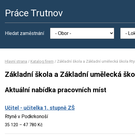
Práce Trutnov
Hledat zaměstnání
Hlavní strana
/
Katalog firem
/
Základní škola a Základní umělecká škola Rt
Základní škola a Základní umělecká šk
Aktuální nabídka pracovních míst
Učitel - učitelka 1. stupně ZŠ
Rtyně v Podkrkonoší
35 120 – 47 780 Kč