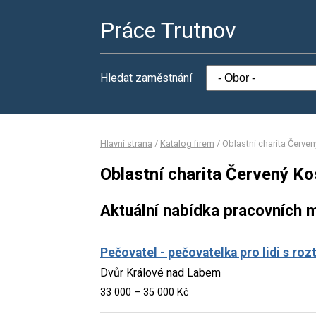
Práce Trutnov
Hledat zaměstnání
Hlavní strana
/
Katalog firem
/
Oblastní charita Červe
Oblastní charita Červený Ko
Aktuální nabídka pracovních m
Pečovatel - pečovatelka pro lidi s ro
Dvůr Králové nad Labem
33 000 – 35 000 Kč