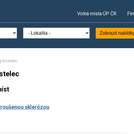
Volná místa ÚP ČR
Fir
Zobrazit nabídk
ný Kostelec
stelec
íst
ztroušenou sklerózou