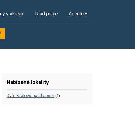
my v okrese
Úřad práce
Agentury
y
Nabízené lokality
Dvůr Králové nad Labem
(1)