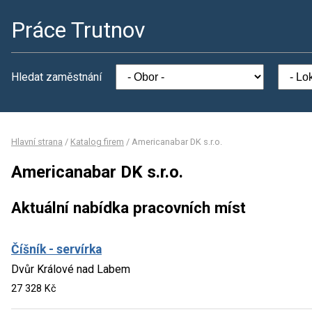
Práce Trutnov
Hledat zaměstnání
Hlavní strana
/
Katalog firem
/
Americanabar DK s.r.o.
Americanabar DK s.r.o.
Aktuální nabídka pracovních míst
Číšník - servírka
Dvůr Králové nad Labem
27 328 Kč