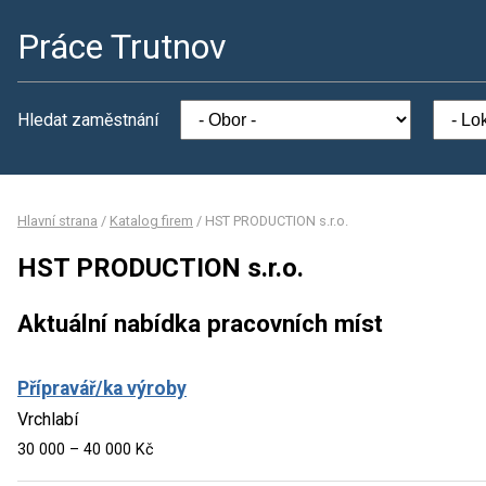
Práce Trutnov
Hledat zaměstnání
Hlavní strana
/
Katalog firem
/
HST PRODUCTION s.r.o.
HST PRODUCTION s.r.o.
Aktuální nabídka pracovních míst
Přípravář/ka výroby
Vrchlabí
30 000 – 40 000 Kč