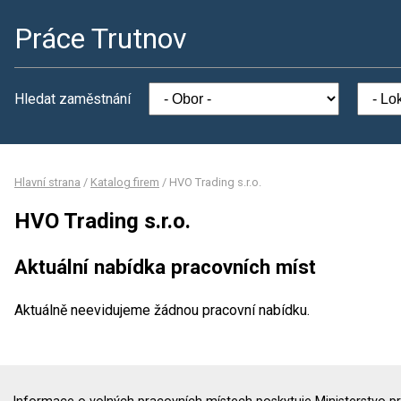
Práce Trutnov
Hledat zaměstnání
Hlavní strana
/
Katalog firem
/
HVO Trading s.r.o.
HVO Trading s.r.o.
Aktuální nabídka pracovních míst
Aktuálně neevidujeme žádnou pracovní nabídku.