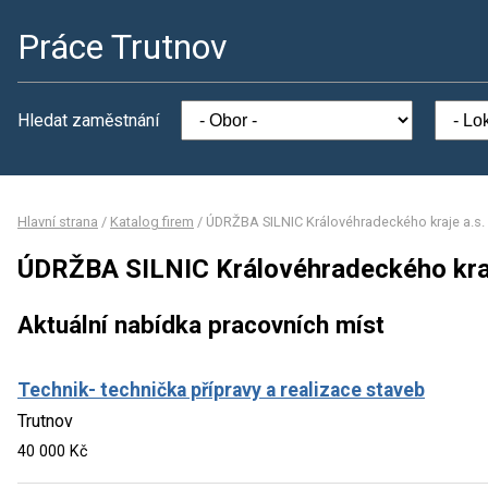
Práce Trutnov
Hledat zaměstnání
Hlavní strana
/
Katalog firem
/
ÚDRŽBA SILNIC Královéhradeckého kraje a.s.
ÚDRŽBA SILNIC Královéhradeckého kraj
Aktuální nabídka pracovních míst
Technik- technička přípravy a realizace staveb
Trutnov
40 000 Kč