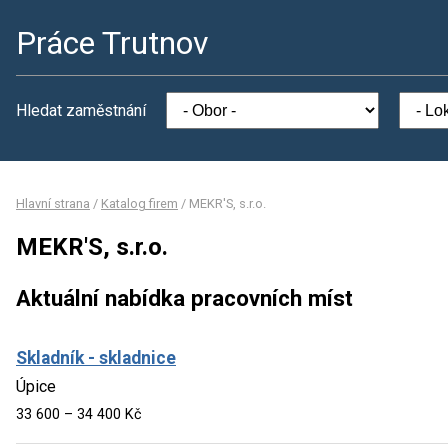
Práce Trutnov
Hledat zaměstnání
Hlavní strana
/
Katalog firem
/
MEKR'S, s.r.o.
MEKR'S, s.r.o.
Aktuální nabídka pracovních míst
Skladník - skladnice
Úpice
33 600 – 34 400 Kč