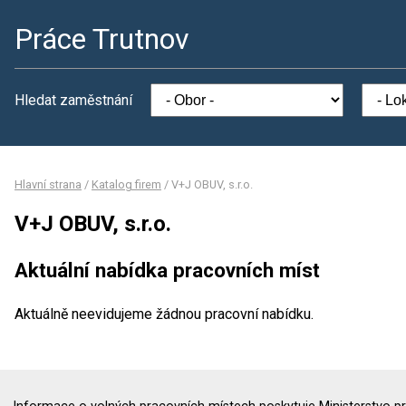
Práce Trutnov
Hledat zaměstnání
Hlavní strana
/
Katalog firem
/
V+J OBUV, s.r.o.
V+J OBUV, s.r.o.
Aktuální nabídka pracovních míst
Aktuálně neevidujeme žádnou pracovní nabídku.