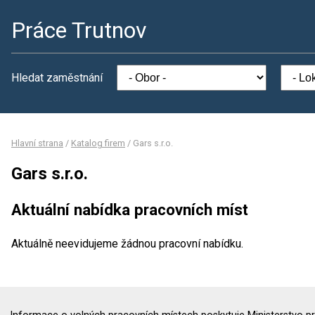
Práce Trutnov
Hledat zaměstnání
Hlavní strana
/
Katalog firem
/
Gars s.r.o.
Gars s.r.o.
Aktuální nabídka pracovních míst
Aktuálně neevidujeme žádnou pracovní nabídku.