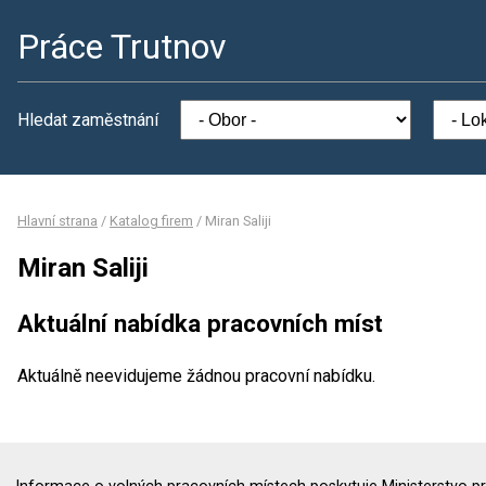
Práce Trutnov
Hledat zaměstnání
Hlavní strana
/
Katalog firem
/
Miran Saliji
Miran Saliji
Aktuální nabídka pracovních míst
Aktuálně neevidujeme žádnou pracovní nabídku.