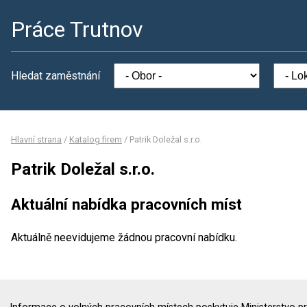
Práce Trutnov
Hledat zaměstnání
Hlavní strana
/
Katalog firem
/
Patrik Doležal s.r.o.
Patrik Doležal s.r.o.
Aktuální nabídka pracovních míst
Aktuálně neevidujeme žádnou pracovní nabídku.