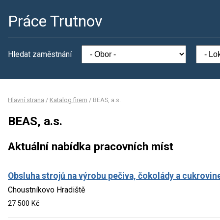
Práce Trutnov
Hledat zaměstnání
Hlavní strana
/
Katalog firem
/
BEAS, a.s.
BEAS, a.s.
Aktuální nabídka pracovních míst
Obsluha strojů na výrobu pečiva, čokolády a cukrovin
Choustníkovo Hradiště
27 500 Kč