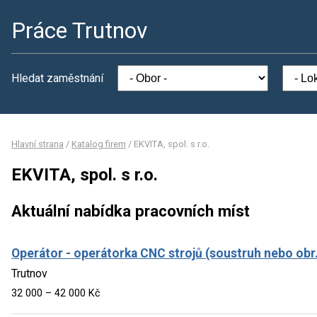
Práce Trutnov
Hledat zaměstnání
Hlavní strana
/
Katalog firem
/
EKVITA, spol. s r.o.
EKVITA, spol. s r.o.
Aktuální nabídka pracovních míst
Operátor - operátorka CNC strojů (soustruh nebo obr
Trutnov
32 000 – 42 000 Kč