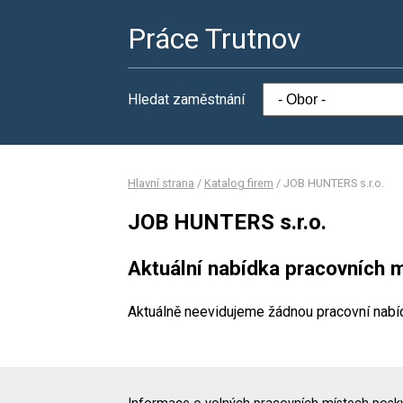
Práce Trutnov
Hledat zaměstnání
Hlavní strana
/
Katalog firem
/
JOB HUNTERS s.r.o.
JOB HUNTERS s.r.o.
Aktuální nabídka pracovních m
Aktuálně neevidujeme žádnou pracovní nabí