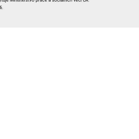
uje Ministerstvo práce a sociálních věcí ČR.
6.