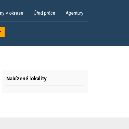
my v okrese
Úřad práce
Agentury
y
Nabízené lokality