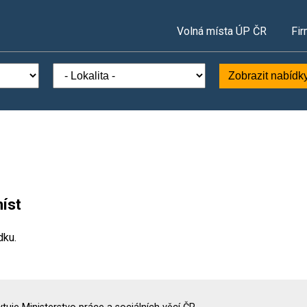
Volná místa ÚP ČR
Fir
Zobrazit nabídk
íst
dku.